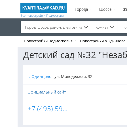
Города
Шоссе
Ж
Все новостройки Подмосковья
Город, шоссе, район, электричка
Комнат
Строительство завершено. Продажа на вторичном рынке.
Новостройки Подмосковья
Новостройки в Одинцово
Детский сад №32 "Неза
г. Одинцово
, ул. Молодежная, 32
Официальный сайт
+7 (495) 593-06-30