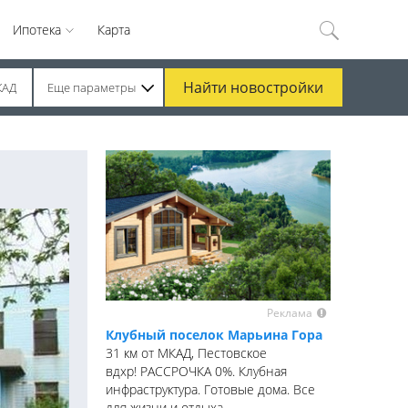
Ипотека
Карта
Найти
новостройки
КАД
Еще параметры
Реклама
Клубный поселок Марьина Гора
31 км от МКАД, Пестовское
вдхр! РАССРОЧКА 0%. Клубная
инфраструктура. Готовые дома. Все
для жизни и отдыха.