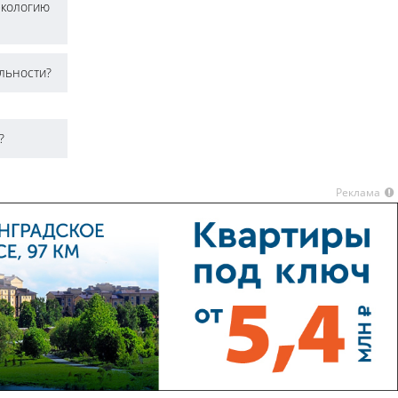
экологию
ельности?
?
Реклама