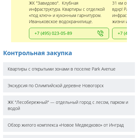
ЖК "Завидово". Клубная
31 км от МК
инфраструктура. Квартиры с отделкой
вдхр! РАССР
«под ключ» и кухонным гарнитуром.
инфраструкту
Иваньковское водохранилище.
жизни и отды
+7 (495) 023-05-89
+7 (495) 
Контрольная закупка
Квартиры с открытыми зонами в поселке Park Avenue
Экскурсия по Олимпийской деревне Новогорск
ЖК "Лесобережный" — отдельный город с лесом, парком и
водой
Обзор жилого комплекса «Новое Медведково» от Инград