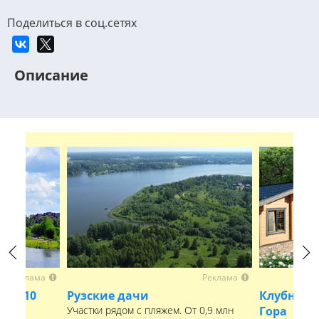
Поделиться в соц.сетях
Описание
Previous
Next
Реклама
Реклама
 от 10
Рузские дачи
Клубный 
Участки рядом с пляжем. От 0,9 млн
Гора