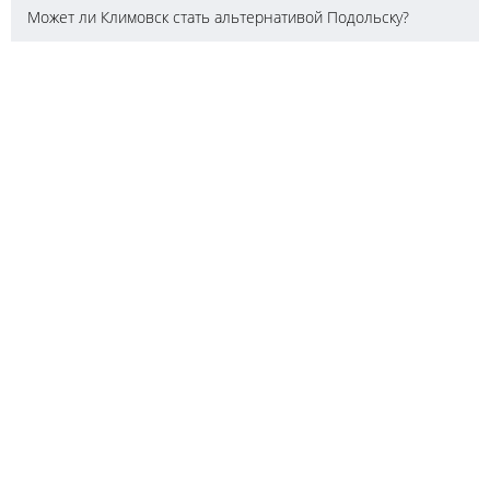
Может ли Климовск стать альтернативой Подольску?
Реклама
НОВОСТРОЙКИ
по городам
по шоссе
по ж/д станциям
по районам
Новая Москва
по названию
на карте
ПОПУЛЯРНЫЕ