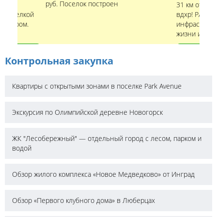
руб. Поселок построен
31 км от МК
с отделкой
вдхр! РАССР
рнитуром.
инфраструкту
лище.
жизни и отды
+7 (495) 
Контрольная закупка
Квартиры с открытыми зонами в поселке Park Avenue
Экскурсия по Олимпийской деревне Новогорск
ЖК "Лесобережный" — отдельный город с лесом, парком и
водой
Обзор жилого комплекса «Новое Медведково» от Инград
Обзор «Первого клубного дома» в Люберцах