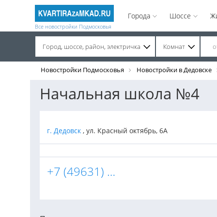
Города
Шоссе
Ж
Все новостройки Подмосковья
Город, шоссе, район, электричка
Комнат
Строительство завершено. Продажа на вторичном рынке.
Новостройки Подмосковья
Новостройки в Дедовске
Начальная школа №4
г. Дедовск
, ул. Красный октябрь, 6А
+7 (49631) 7-54-01