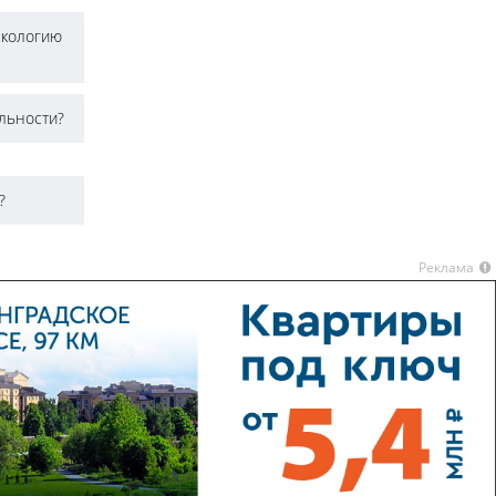
экологию
ельности?
?
Реклама