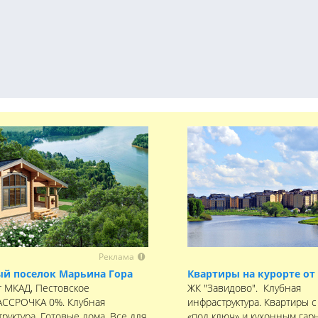
Реклама
й поселок Марьина Гора
Квартиры на курорте от 
т МКАД, Пестовское
ЖК "Завидово". Клубная
РАССРОЧКА 0%. Клубная
инфраструктура. Квартиры с
руктура. Готовые дома. Все для
«под ключ» и кухонным гар