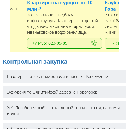
Квартиры на курорте от 10
Клубный 
т 0,9 млн
млн ₽
Гора
ЖК "Завидово". Клубная
31 км от МК
инфраструктура. Квартиры с отделкой
вдхр! РАССР
«под ключ» и кухонным гарнитуром.
инфраструкту
Иваньковское водохранилище.
жизни и отды
+7 (495) 023-05-89
+7 (495) 
Контрольная закупка
Квартиры с открытыми зонами в поселке Park Avenue
Экскурсия по Олимпийской деревне Новогорск
ЖК "Лесобережный" — отдельный город с лесом, парком и
водой
Обзор жилого комплекса «Новое Медведково» от Инград