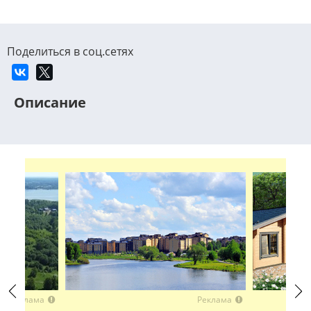
Поделиться в соц.сетях
Описание
Реклама
Реклама
Previous
Next