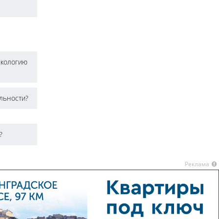
экологию
ельности?
?
Реклама