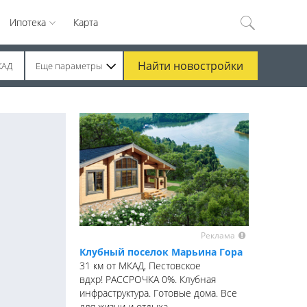
Ипотека
Карта
Найти
новостройки
КАД
Еще параметры
Реклама
Клубный поселок Марьина Гора
31 км от МКАД, Пестовское
вдхр! РАССРОЧКА 0%. Клубная
инфраструктура. Готовые дома. Все
для жизни и отдыха.