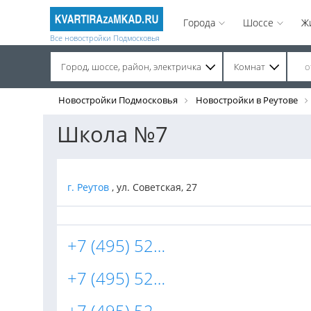
Города
Шоссе
Ж
Все новостройки Подмосковья
Город, шоссе, район, электричка
Комнат
Строительство завершено. Продажа на вторичном рынке.
Новостройки Подмосковья
Новостройки в Реутове
Школа №7
г. Реутов
, ул. Советская, 27
+7 (495) 528-64-32
+7 (495) 528-02-29
+7 (495) 528-24-51