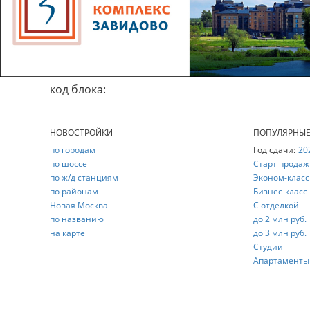
код блока:
НОВОСТРОЙКИ
ПОПУЛЯРНЫ
по городам
Год сдачи:
20
по шоссе
Старт продаж
по ж/д станциям
Эконом-класс
по районам
Бизнес-класс
Новая Москва
С отделкой
по названию
до 2 млн руб.
на карте
до 3 млн руб.
Студии
Апартаменты