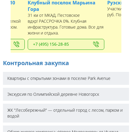
 от 10
Клубный поселок Марьина
Рузские 
Гора
Участки рядо
руб. Посело
31 км от МКАД, Пестовское
с отделкой
вдхр! РАССРОЧКА 0%. Клубная
рнитуром.
инфраструктура. Готовые дома. Все для
лище.
жизни и отдыха.
+7 (495) 156-28-85
Контрольная закупка
Квартиры с открытыми зонами в поселке Park Avenue
Экскурсия по Олимпийской деревне Новогорск
ЖК "Лесобережный" — отдельный город с лесом, парком и
водой
Обзор жилого комплекса «Новое Медведково» от Инград