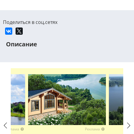
Поделиться в соц.сетях
Описание
Реклама
Реклама
Previous
Next