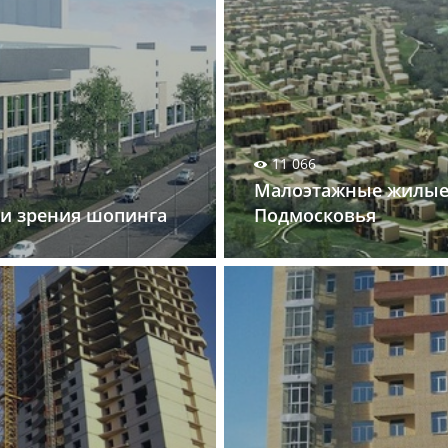
11 066
Малоэтажные жилые
ки зрения шопинга
Подмосковья