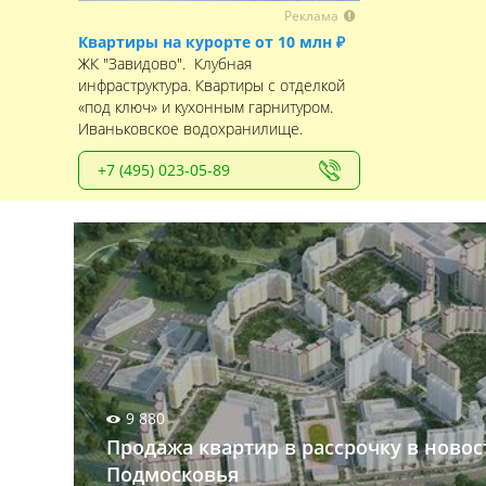
Реклама
Квартиры на курорте от 10 млн ₽
ЖК "Завидово". Клубная
инфраструктура. Квартиры с отделкой
«под ключ» и кухонным гарнитуром.
Иваньковское водохранилище.
+7 (495) 023-05-89
9 880
Продажа квартир в рассрочку в новос
Подмосковья