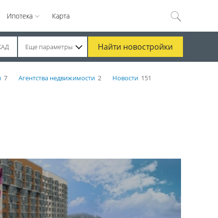
Ипотека
Карта
Найти
новостройки
КАД
Еще параметры
и
7
Агентства недвижимости
2
Новости
151