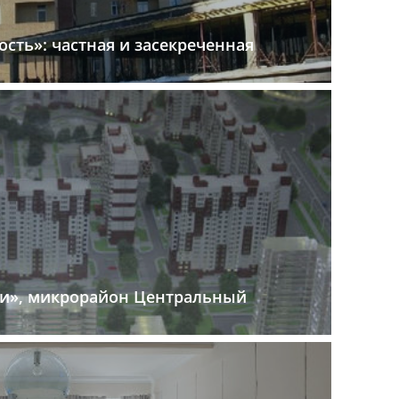
ть»: частная и засекреченная
и», микрорайон Центральный