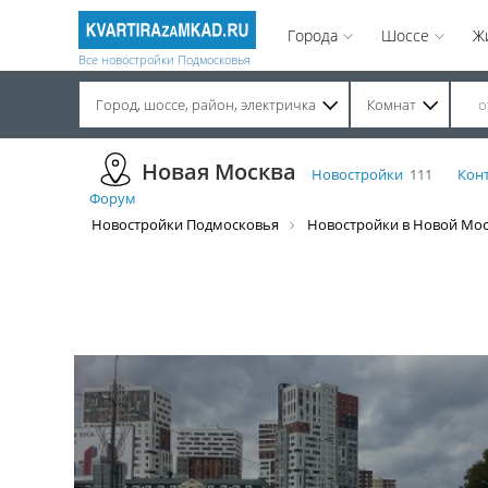
Города
Шоссе
Ж
Все новостройки Подмосковья
Город, шоссе, район, электричка
Комнат
Строительство завершено. Продажа на вторичном рынке.
Новая Москва
Новостройки
111
Кон
Форум
Новостройки Подмосковья
Новостройки в Новой Мо