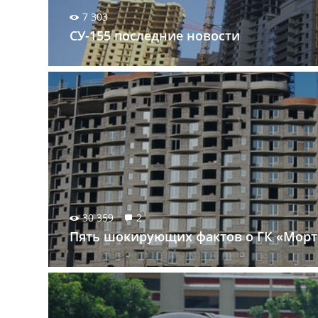
7 303
СУ-155 последние новости
30 359
2
Пять шокирующих фактов о ГК «Мор