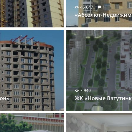
46 647
1
«Абсолют-Недвижимос
7 940
тон»
ЖК «Новые Ватутинк