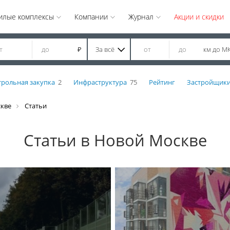
илые комплексы
Компании
Журнал
Акции и скидки
За всё
км до М
₽
трольная закупка
2
Инфраструктура
75
Рейтинг
Застройщик
скве
Статьи
Статьи в Новой Москве