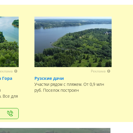
еклама
Реклама
 Гора
Рузские дачи
Участки рядом с пляжем. От 0,9 млн
я
руб. Поселок построен
. Все для