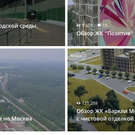
одской среды,
8 208
19
Обзор ЖК "Позитив"
Видео
121 259
Обзор ЖК «Баркли Ме
и не Москва
с чистовой отделкой