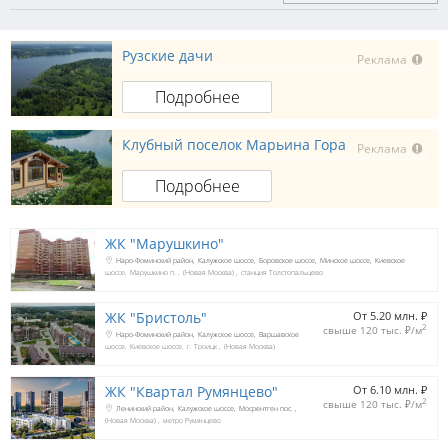
Рузские дачи
Реклама
Подробнее
Клубный поселок Марьина Гора
Реклама
Подробнее
ЖК "Марушкино"
Наро-Фоминский район
Калужское шоссе
Боровское шоссе
Минское шоссе
Киевское
шоссе
Марушкино п.
(Новая Москва)
станция Толстопальцево
ЖК "Бристоль"
От 5.20 млн. 
₽
2
свыше 120 тыс. 
₽
/м
Наро-Фоминский район
Калужское шоссе
Варшавское
шоссе
Киевское шоссе
г. Троицк
(Новая Москва)
ЖК "Квартал Румянцево"
От 6.10 млн. 
₽
2
свыше 120 тыс. 
₽
/м
Ленинский район
Калужское шоссе
Мосрентген пос.
(Новая Москва)
метро Румянцево