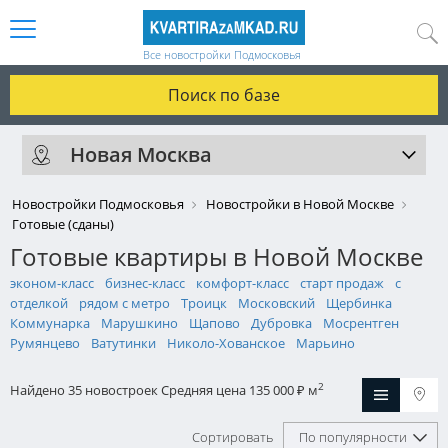
Все новостройки Подмосковья
Поиск по базе
Новая Москва
Новостройки Подмосковья
Новостройки в Новой Москве
Готовые (сданы)
Готовые квартиры в Новой Москве
эконом-класс
бизнес-класс
комфорт-класс
старт продаж
с
отделкой
рядом с метро
Троицк
Московский
Щербинка
Коммунарка
Марушкино
Щапово
Дубровка
Мосрентген
Румянцево
Ватутинки
Николо-Хованское
Марьино
2
Найдено 35 новостроек
Средняя цена 135 000
м
₽
Сортировать
По популярности