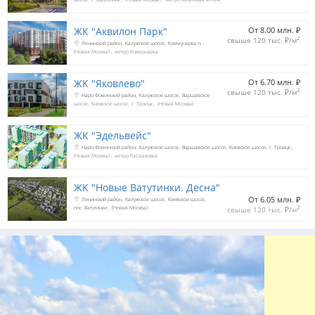
ЖК "Аквилон Парк"
От 8.00 млн. 
₽
2
свыше 120 тыс. 
₽
/м
Ленинский район
Калужское шоссе
Коммунарка п.
(Новая Москва)
метро Коммунарка
ЖК "Яковлево"
От 6.70 млн. 
₽
2
свыше 120 тыс. 
₽
/м
Наро-Фоминский район
Калужское шоссе
Варшавское
шоссе
Киевское шоссе
г. Троицк
(Новая Москва)
ЖК "Эдельвейс"
Наро-Фоминский район
Калужское шоссе
Варшавское шоссе
Киевское шоссе
г. Троицк
(Новая Москва)
метро Рассказовка
ЖК "Новые Ватутинки. Десна"
От 6.05 млн. 
₽
Ленинский район
Калужское шоссе
Киевское шоссе
2
пос. Ватутинки
(Новая Москва)
свыше 120 тыс. 
₽
/м