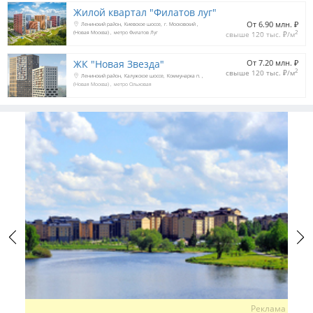
Жилой квартал "Филатов луг"
От 6.90 млн. 
₽
Ленинский район
Киевское шоссе
г. Московский
2
(Новая Москва)
метро Филатов Луг
свыше 120 тыс. 
₽
/м
ЖК "Новая Звезда"
От 7.20 млн. 
₽
2
свыше 120 тыс. 
₽
/м
Ленинский район
Калужское шоссе
Коммунарка п.
(Новая Москва)
метро Ольховая
Previous
Next
Реклама