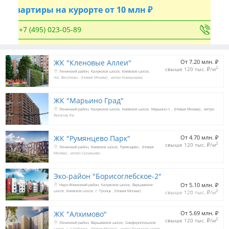
Квартиры на курорте от 10 млн ₽
+7 (495) 023-05-89
ЖК "Кленовые Аллеи"
От 7.20 млн. 
₽
2
свыше 120 тыс. 
₽
/м
Ленинский район
Калужское шоссе
Киевское шоссе
пос. Ватутинки
(Новая Москва)
метро Коммунарка
ЖК "Марьино Град"
Ленинский район
Калужское шоссе
Киевское шоссе
Марьино п.
(Новая Москва)
метро
Филатов Луг
ЖК "Румянцево Парк"
От 4.70 млн. 
₽
2
свыше 120 тыс. 
₽
/м
Ленинский район
Киевское шоссе
Румянцево
(Новая
Москва)
метро Саларьево
Эко-район "Борисоглебское-2"
От 5.10 млн. 
₽
Наро-Фоминский район
Калужское шоссе
Варшавское
2
шоссе
Киевское шоссе
г. Троицк
(Новая Москва)
свыше 120 тыс. 
₽
/м
ЖК "Алхимово"
От 5.69 млн. 
₽
2
свыше 120 тыс. 
₽
/м
Ленинский район
Варшавское шоссе
Симферопольское
шоссе
г. Щербинка
(Новая Москва)
метро Бунинская аллея