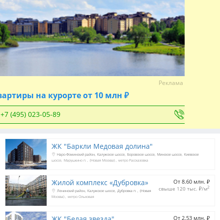
Реклама
вартиры на курорте от 10 млн ₽
+7 (495) 023-05-89
ЖК "Баркли Медовая долина"
Наро-Фоминский район
Калужское шоссе
Боровское шоссе
Минское шоссе
Киевское
шоссе
Марушкино п.
(Новая Москва)
метро Рассказовка
Жилой комплекс «Дубровка»
От 8.60 млн. 
₽
2
свыше 120 тыс. 
₽
/м
Ленинский район
Калужское шоссе
Дубровка п.
(Новая
Москва)
метро Ольховая
ЖК "Белая звезда"
От 2.53 млн. 
₽