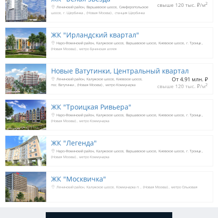
2
свыше 120 тыс. 
₽
/м
Ленинский район
Варшавское шоссе
Симферопольское
шоссе
г. Щербинка
(Новая Москва)
станция Щербинка
ЖК "Ирландский квартал"
Наро-Фоминский район
Калужское шоссе
Варшавское шоссе
Киевское шоссе
г. Троицк
(Новая Москва)
метро Бунинская аллея
Новые Ватутинки, Центральный квартал
От 4.91 млн. 
₽
Ленинский район
Калужское шоссе
Киевское шоссе
2
пос. Ватутинки
(Новая Москва)
метро Коммунарка
свыше 120 тыс. 
₽
/м
ЖК "Троицкая Ривьера"
Наро-Фоминский район
Калужское шоссе
Варшавское шоссе
Киевское шоссе
г. Троицк
(Новая Москва)
метро Коммунарка
ЖК "Легенда"
Наро-Фоминский район
Калужское шоссе
Варшавское шоссе
Киевское шоссе
г. Троицк
(Новая Москва)
метро Коммунарка
ЖК "Москвичка"
Ленинский район
Калужское шоссе
Коммунарка п.
(Новая Москва)
метро Ольховая